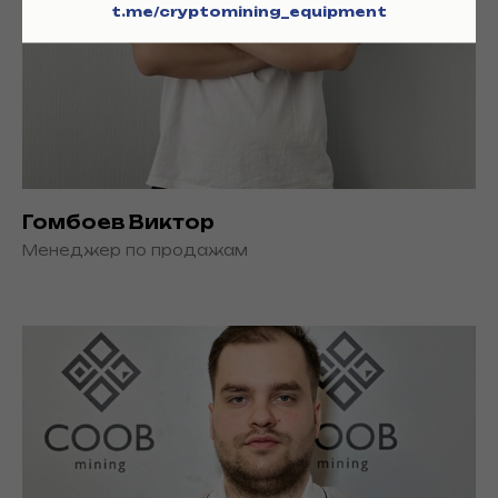
t.me/cryptomining_equipment
Гомбоев Виктор
Менеджер по продажам