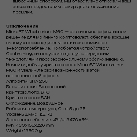
выбранным способом. Мы оперативно отправим ваш
заказ и предоставим номер для отслеживания
посылки.
Заключение
MicroBT Whatsminer M60 — это высокоэффективное
решение для майнинга криптовалют, обеспечивающее
высокую производительность и экономичное
энергопотребление. Приобретая устройство у
Coobmining, вы получаете доступ к передовым
технологиям и профессиональному обслуживанию.
Начните добычу криптовалют с MicroBT Whatsminer
M60 и увеличьте свои возможности в этой
инновационной сфере.
Алгоритм: SHA-256
Блок питания: Встроенный
Криптовалюта: BTC
Криптовалюта: BCH
Охлаждение: Воздушное
Рабочая температура, С: от 5 до 35
Уровень шума, дБ: 72
Энергопотребление, кВт/ч: 3470 ±5%
lwh: 430x155x226 mm
Weight: 13500 g