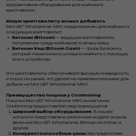
эффективное оборудование для майнинга
криптовалют.
Какую криптовалюту можно добывать
MicroBT Whatsminer M60 предназначен для майнинга
следующих криптовалют:
Биткоин (Bitcoin)
— ведущая криптовалюта,
популярная среди майнеров по всему миру.
Биткоин Кэш (Bitcoin Cash)
— форк Биткоина,
который также можно успешно майнить с помощью
этого устройства.
Эти криптовалюты обеспечивают высокую ликвидность
и спрос на рынке, что делает их привлекательными для
добычи на MicroBT Whatsminer M60.
Преимущества покупки у Coobmining
Покупка MicroBT Whatsminer M60 в компании
Coobmining предоставляет ряд преимуществ:
Широкий выбор оборудования
. В нашем
каталоге представлены различные модели асиков,
включая MicroBT Whatsminer, Bitmain Antminer и
другие.
Конкурентоспособные цены
. Мы предлагаем