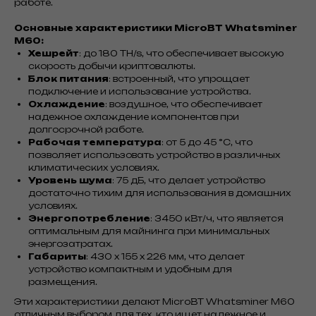
работе.
Основные характеристики MicroBT Whatsminer
M60:
Хешрейт
: до 180 TH/s, что обеспечивает высокую
скорость добычи криптовалюты.
Блок питания
: встроенный, что упрощает
подключение и использование устройства.
Охлаждение
: воздушное, что обеспечивает
надежное охлаждение компонентов при
долгосрочной работе.
Рабочая температура
: от 5 до 45 °C, что
позволяет использовать устройство в различных
климатических условиях.
Уровень шума
: 75 дБ, что делает устройство
достаточно тихим для использования в домашних
условиях.
Энергопотребление
: 3450 кВт/ч, что является
оптимальным для майнинга при минимальных
энергозатратах.
Габариты
: 430 x 155 x 226 мм, что делает
устройство компактным и удобным для
размещения.
Эти характеристики делают MicroBT Whatsminer M60
отличным выбором для тех, кто ищет надежное и