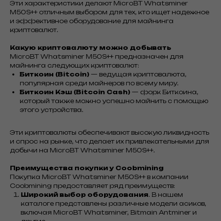
Эти характеристики делают MicroBT Whatsminer
M50S++ отличным выбором для тех, кто ищет надежное
и эффективное оборудование для майнинга
криптовалют.
Какую криптовалюту можно добывать
MicroBT Whatsminer M50S++ предназначен для
майнинга следующих криптовалют:
Биткоин (Bitcoin)
— ведущая криптовалюта,
популярная среди майнеров по всему миру.
Биткоин Кэш (Bitcoin Cash)
— форк Биткоина,
который также можно успешно майнить с помощью
этого устройства.
Эти криптовалюты обеспечивают высокую ликвидность
и спрос на рынке, что делает их привлекательными для
добычи на MicroBT Whatsminer M50S++.
Преимущества покупки у Coobmining
Покупка MicroBT Whatsminer M50S++ в компании
Coobmining предоставляет ряд преимуществ:
Широкий выбор оборудования
. В нашем
каталоге представлены различные модели асиков,
включая MicroBT Whatsminer, Bitmain Antminer и