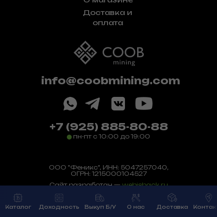
Доставка и
оплата
info@coobmining.com
+7 (925) 885-80-88
пн-пт с 10:00 до 19:00
ООО "Феникс", ИНН: 5047257040,
ОГРН: 1215000104527
Сайт разработан —
webisback.ru
Политика конфиденциальности
Каталог
Доходность
Выкуп Б/У
О нас
Доставка
Контак