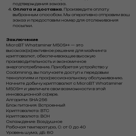
подтверждения заказа.
Оплата и доставка
. Произведите оплату
выбранным способом. Мы оперативно отправим ваш
заказ и предоставим номер для отслеживания
посылки.
Заключение
MicroBT Whatsminer M50S++ — это
высокоэффективное решение для майнинга
криптовалют, обеспечивающее высокую
производительность и экономичное
энергопотребление. Приобретая устройство у
Coobmining, вы получаете доступ к передовым
технологиям и профессиональному обслуживанию.
Начните добычу криптовалют с MicroBT Whatsminer
M50S++ и увеличьте свои возможности в этой
инновационной сфере.
Алгоритм: SHA-256
Блок питания: Встроенный
Криптовалюта: BTC
Криптовалюта: BCH
Охлаждение: Воздушное
Рабочая температура, С: от 0 до 40
Уровень шума, дБ: 80