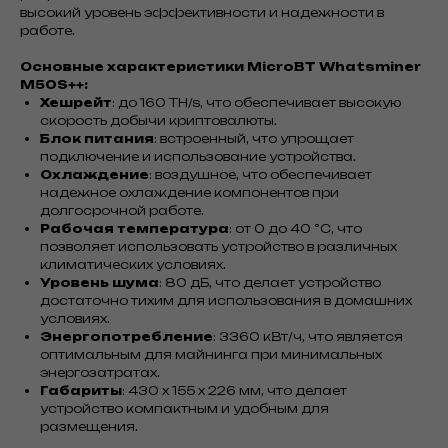
высокий уровень эффективности и надежности в
работе.
Основные характеристики MicroBT Whatsminer
M50S++:
Хешрейт
: до 160 TH/s, что обеспечивает высокую
скорость добычи криптовалюты.
Блок питания
: встроенный, что упрощает
подключение и использование устройства.
Охлаждение
: воздушное, что обеспечивает
надежное охлаждение компонентов при
долгосрочной работе.
Рабочая температура
: от 0 до 40 °C, что
позволяет использовать устройство в различных
климатических условиях.
Уровень шума
: 80 дБ, что делает устройство
достаточно тихим для использования в домашних
условиях.
Энергопотребление
: 3360 кВт/ч, что является
оптимальным для майнинга при минимальных
энергозатратах.
Габариты
: 430 x 155 x 226 мм, что делает
устройство компактным и удобным для
размещения.