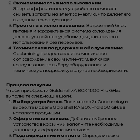
Экономичность в использовании
.
Энергоэффективность устройства помогает
снизить затраты на электроэнергию, что делает его
выгодным в эксплуатации.
Простота в использовании
. Встроенный блок
питания и эффективная система охлаждения
делают устройство удобным для длительного
использования без перерывов.
Техническая поддержка и обслуживание
.
Coobmining предоставляет комплексное
сопровождение своим клиентам, включая
консультации по выбору оборудования и
техническую поддержку в случае необходимости.
Процесс покупки
Чтобы приобрести Goldshell KA BOX 1600 Pro GH/s,
выполните следующие шаги:
Выбор устройства
. Посетите сайт Coobmining и
выберите модель Goldshell KA BOX Pro1600 GH/s в
каталоге продукции.
Оформление заказа
. Добавьте выбранное
устройство в корзину и заполните необходимые
данные для оформления заказа.
Подтверждение и оплата
. Определитесь с