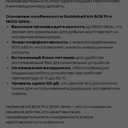
производительность благодаря мощным технологиям
и инновационному дизайну.
Основные особенности Goldshell KA BOX Pro
1600 GH/s:
Высокая производительность
до 1600 GH/s, что
делает его идеальным для добычи криптовалют на
алгоритме KHeavyHash.
Энергоэффективность
с энергопотреблением
600 кВт/ч, что позволяет снизить операционные
затраты.
Встроенный блок питания
для удобства
использования без дополнительных устройств.
Охлаждение воздушное
, обеспечивающее
надежную работу устройства при рабочей
температуре от 0 до 35 °C.
Уровень шума 55 дБ
, что делает его достаточно
тихим для использования в домашних условиях или
офисе.
Goldshell KA BOX Pro 1600 GH/s — это оптимальное
решение для тех, кто ценит высокую
производительность и надежность в мире
криптовалютного майнинга.