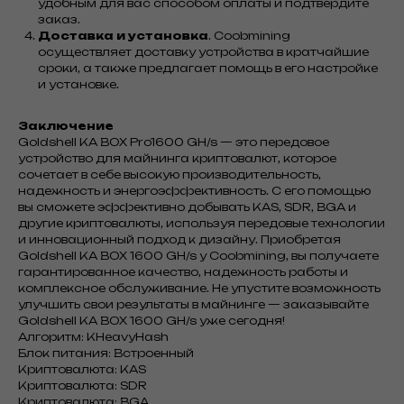
удобным для вас способом оплаты и подтвердите
заказ.
Доставка и установка
. Coobmining
осуществляет доставку устройства в кратчайшие
сроки, а также предлагает помощь в его настройке
и установке.
Заключение
Goldshell KA BOX Pro1600 GH/s — это передовое
устройство для майнинга криптовалют, которое
сочетает в себе высокую производительность,
надежность и энергоэффективность. С его помощью
вы сможете эффективно добывать KAS, SDR, BGA и
другие криптовалюты, используя передовые технологии
и инновационный подход к дизайну. Приобретая
Goldshell KA BOX 1600 GH/s у Coobmining, вы получаете
гарантированное качество, надежность работы и
комплексное обслуживание. Не упустите возможность
улучшить свои результаты в майнинге — заказывайте
Goldshell KA BOX 1600 GH/s уже сегодня!
Алгоритм: KHeavyHash
Блок питания: Встроенный
Криптовалюта: KAS
Криптовалюта: SDR
Криптовалюта: BGA