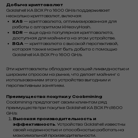
Добыча криптовалют
Goldshell KA BOX Pro 1600 GH/s поддерживает
несколько криптовалют, включая:
KAS
— криптовалюта, оптимизированная для
работы с алгоритмом KHeavyHash.
SDR
— еще одна популярная криптовалюта,
доступная для майнинга на этом устройстве.
BGA
— криптовалюта с высокой перспективой,
которая также может быть добыта с помощью
Goldshell KA BOX Pro 1600 GH/s.
Эти криптовалюты обладают хорошей ликвидностью и
широким спросом на рынке, что делает майнинг с
использованием этого устройства выгодным и
перспективным занятием.
Преимущества покупки у Coobmining
Coobmining предлагает своим клиентам ряд
преимуществ при покупке Goldshell KA BOX Pro1600
GH/s:
Высокая производительность и
эффективность
. Устройства Goldshell известны
своей надежностью и способностью работать на
максимальной производительности.