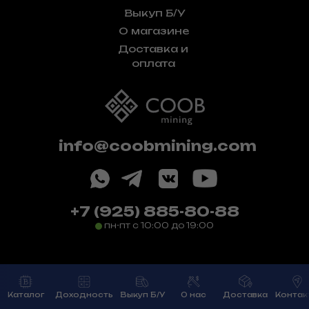
Выкуп Б/У
О магазине
Доставка и
оплата
info@coobmining.com
+7 (925) 885-80-88
пн-пт с 10:00 до 19:00
ООО "Феникс", ИНН: 5047257040,
ОГРН: 1215000104527
Сайт разработан —
webisback.ru
Каталог
Доходность
Выкуп Б/У
О нас
Доставка
Контак