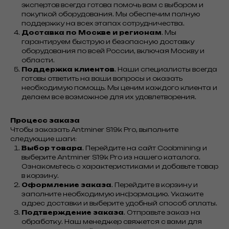
экспертов всегда готова помочь вам с выбором и
покупкой оборудования. Мы обеспечим полную
поддержку на всех этапах сотрудничества.
Доставка по Москве и регионам
. Мы
гарантируем быструю и безопасную доставку
оборудования по всей России, включая Москву и
области.
Поддержка клиентов
. Наши специалисты всегда
готовы ответить на ваши вопросы и оказать
необходимую помощь. Мы ценим каждого клиента и
делаем все возможное для их удовлетворения.
Процесс заказа
Чтобы заказать Antminer S19k Pro, выполните
следующие шаги:
Выбор товара
. Перейдите на сайт Coobmining и
выберите Antminer S19k Pro из нашего каталога.
Ознакомьтесь с характеристиками и добавьте товар
в корзину.
Оформление заказа
. Перейдите в корзину и
заполните необходимую информацию. Укажите
адрес доставки и выберите удобный способ оплаты.
Подтверждение заказа
. Отправьте заказ на
обработку. Наш менеджер свяжется с вами для