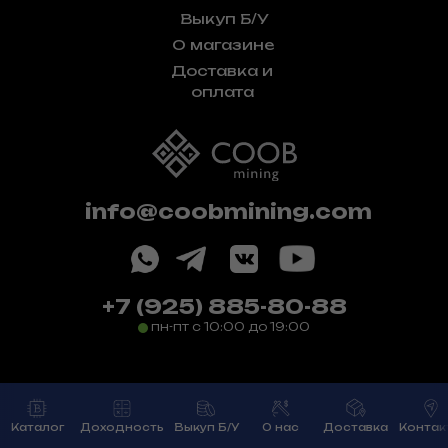
Выкуп Б/У
О магазине
Доставка и
оплата
info@coobmining.com
+7 (925) 885-80-88
пн-пт с 10:00 до 19:00
ООО "Феникс", ИНН: 5047257040,
ОГРН: 1215000104527
Сайт разработан —
webisback.ru
Каталог
Доходность
Выкуп Б/У
О нас
Доставка
Контак