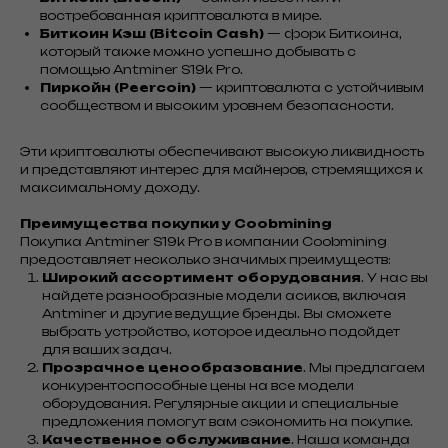
востребованная криптовалюта в мире.
Биткоин Кэш (Bitcoin Cash)
— форк Биткоина,
который также можно успешно добывать с
помощью Antminer S19k Pro.
Пиркойн (Peercoin)
— криптовалюта с устойчивым
сообществом и высоким уровнем безопасности.
Эти криптовалюты обеспечивают высокую ликвидность
и представляют интерес для майнеров, стремящихся к
максимальному доходу.
Преимущества покупки у Coobmining
Покупка Antminer S19k Pro в компании Coobmining
предоставляет несколько значимых преимуществ:
Широкий ассортимент оборудования
. У нас вы
найдете разнообразные модели асиков, включая
Antminer и другие ведущие бренды. Вы сможете
выбрать устройство, которое идеально подойдет
для ваших задач.
Прозрачное ценообразование
. Мы предлагаем
конкурентоспособные цены на все модели
оборудования. Регулярные акции и специальные
предложения помогут вам сэкономить на покупке.
Качественное обслуживание
. Наша команда