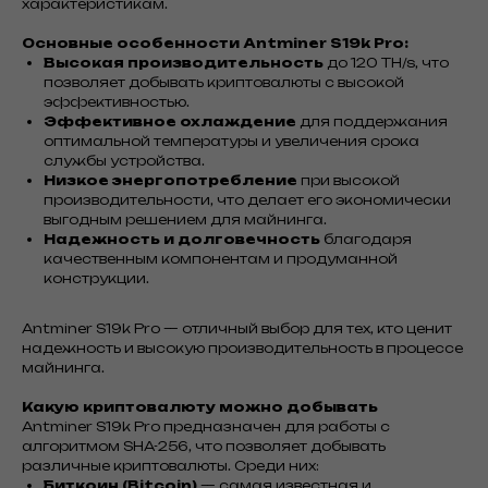
характеристикам.
Основные особенности Antminer S19k Pro:
Высокая производительность
до 120 TH/s, что
позволяет добывать криптовалюты с высокой
эффективностью.
Эффективное охлаждение
для поддержания
оптимальной температуры и увеличения срока
службы устройства.
Низкое энергопотребление
при высокой
производительности, что делает его экономически
выгодным решением для майнинга.
Надежность и долговечность
благодаря
качественным компонентам и продуманной
конструкции.
Antminer S19k Pro — отличный выбор для тех, кто ценит
надежность и высокую производительность в процессе
майнинга.
Какую криптовалюту можно добывать
Antminer S19k Pro предназначен для работы с
алгоритмом SHA-256, что позволяет добывать
различные криптовалюты. Среди них:
Биткоин (Bitcoin)
— самая известная и