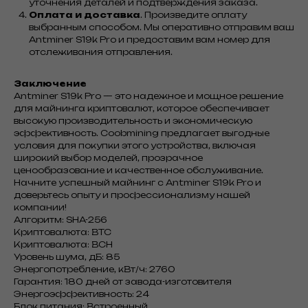
уточнения деталей и подтверждения заказа.
Оплата и доставка
. Произведите оплату
выбранным способом. Мы оперативно отправим ваш
Antminer S19k Pro и предоставим вам номер для
отслеживания отправления.
Заключение
Antminer S19k Pro — это надежное и мощное решение
для майнинга криптовалют, которое обеспечивает
высокую производительность и экономическую
эффективность. Coobmining предлагает выгодные
условия для покупки этого устройства, включая
широкий выбор моделей, прозрачное
ценообразование и качественное обслуживание.
Начните успешный майнинг с Antminer S19k Pro и
доверьтесь опыту и профессионализму нашей
компании!
Алгоритм: SHA-256
Криптовалюта: BTC
Криптовалюта: BCH
Уровень шума, дБ: 85
Энергопотребление, кВт/ч: 2760
Гарантия: 180 дней от завода-изготовителя
Энергоэффективность: 24
Блок питания: Встроенный